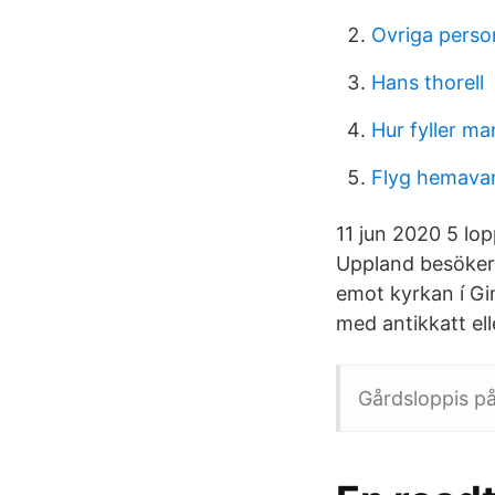
Ovriga perso
Hans thorell
Hur fyller m
Flyg hemava
11 jun 2020 5 lo
Uppland besöker 
emot kyrkan í Gi
med antikkatt ell
Gårdsloppis på