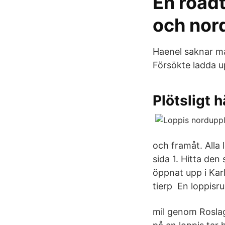
En roadt
och nord
Haenel saknar ma
Försökte ladda up
Plötsligt 
och framåt. Alla 
sida 1. Hitta de
öppnat upp i Kar
tierp En loppisr
mil genom Roslag