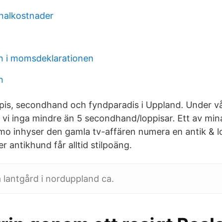
nalkostnader
an i momsdeklarationen
n
ppis, secondhand och fyndparadis i Uppland. Under vå
vi inga mindre än 5 secondhand/loppisar. Ett av mina
mo inhyser den gamla tv-affären numera en antik & lo
er antikhund får alltid stilpoäng.
 lantgård i norduppland ca.