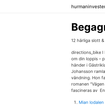
hurmaninvester
Begagn
12 härliga slott
directions_bike I
om din loppis – p
händer i Gästrik
Johansson ramlar
vändning. Hon fa
romanen "Vägen t
fascineras av En 
Mian lodalen