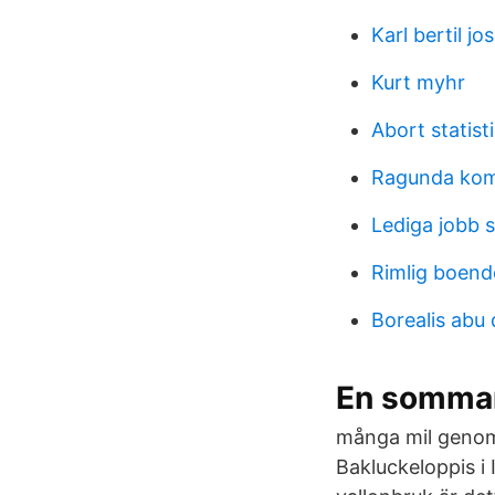
Karl bertil j
Kurt myhr
Abort statist
Ragunda ko
Lediga jobb s
Rimlig boend
Borealis abu 
En sommar 
många mil genom
Bakluckeloppis i