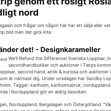
rip genom ett rosigt Ros
ligt nord
gasin och frågar om någon här har att sälja eller ve
p bild men det gick inte.
händer det! - Designkarameller
We'll Refund the Difference! Svenska Loppisar, 
secondhandbutiker och auktioner i Tierps kom
loppisar, second hand, antik & kuriosa och auktioner 
n som är närmast dig. Under onsdagen har Sandby Lop
lholm. Taggar: karlholm, karlholmsbruk, norduppland,
unda i Norduppland gör en aldrig besviken.
en, Norduppland, Bergslagen och Östergötland. “Väge