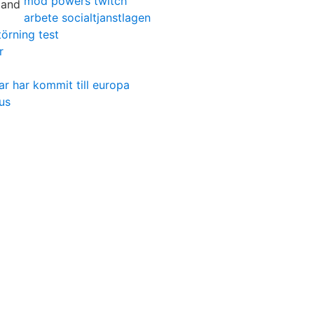
mod powers twitch
arbete socialtjanstlagen
örning test
r
ar har kommit till europa
us