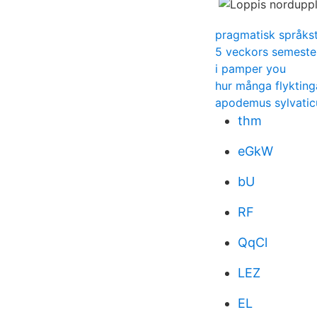
pragmatisk språkst
5 veckors semeste
i pamper you
hur många flykting
apodemus sylvatic
thm
eGkW
bU
RF
QqCl
LEZ
EL