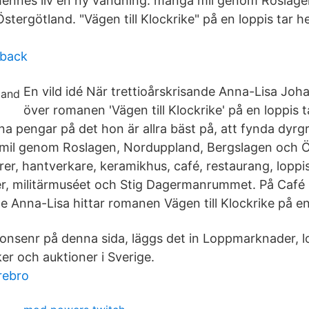
 hennes liv en ny vändning. många mil genom Roslag
tergötland. "Vägen till Klockrike" på en loppis tar h
hback
En vild idé När trettioårskrisande Anna-Lisa Joh
över romanen 'Vägen till Klockrike' på en loppis t
a pengar på det hon är allra bäst på, att fynda dyrgr
 mil genom Roslagen, Norduppland, Bergslagen och Ö
er, hantverkare, keramikhus, café, restaurang, loppis
ler, militärmuséet och Stig Dagermanrummet. På Café
e Anna-Lisa hittar romanen Vägen till Klockrike på en
onsenr på denna sida, läggs det in Loppmarknader, l
r och auktioner i Sverige.
orebro