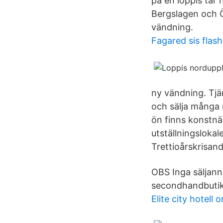
på en loppis tar
Bergslagen och Ös
vändning.
Fagared sis flas
ny vändning. Tjän
och sälja många
ön finns konstnär
utställningsloka
Trettioårskrisand
OBS Inga säljann
secondhandbutike
Elite city hotell 