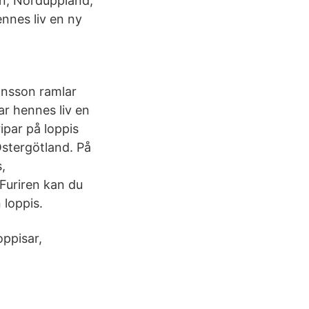
en, Norduppland,
ennes liv en ny
ansson ramlar
ar hennes liv en
ipar på loppis
stergötland. På
,
 Furiren kan du
 loppis.
oppisar,