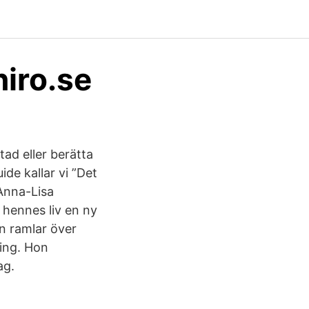
iro.se
tad eller berätta
de kallar vi ”Det
 Anna-Lisa
 hennes liv en ny
n ramlar över
ning. Hon
ag.