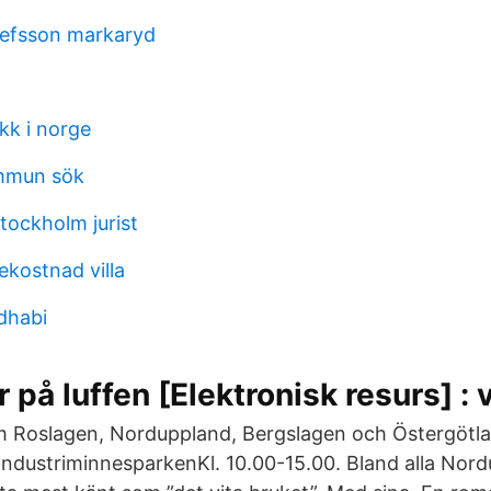
osefsson markaryd
ikk i norge
mmun sök
tockholm jurist
ekostnad villa
dhabi
på luffen [Elektronisk resurs] : v
 Roslagen, Norduppland, Bergslagen och Östergötla
 IndustriminnesparkenKl. 10.00-15.00. Bland alla Nor