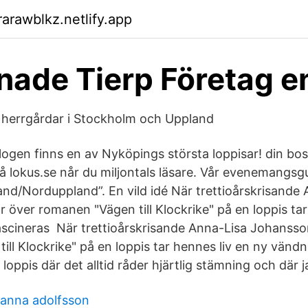
arawblkz.netlify.app
ade Tierp Företag en
 & herrgårdar i Stockholm och Uppland
 logen finns en av Nyköpings största loppisar! din bos
å lokus.se når du miljontals läsare. Vår evenemangsgui
land/Norduppland”. En vild idé När trettioårskrisande
 över romanen "Vägen till Klockrike" på en loppis tar
scineras När trettioårskrisande Anna-Lisa Johansso
ill Klockrike" på en loppis tar hennes liv en ny vänd
loppis där det alltid råder hjärtlig stämning och där j
 anna adolfsson