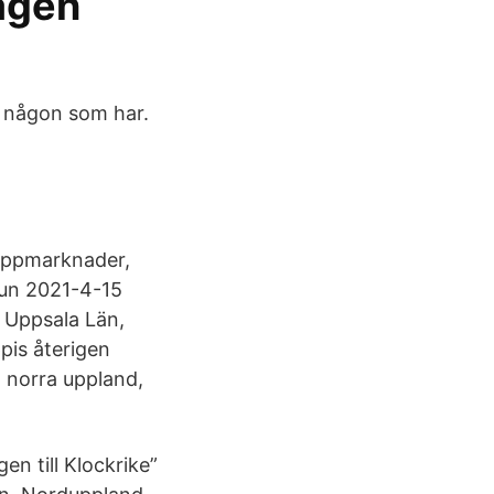
lagen
t någon som har.
loppmarknader,
mun 2021-4-15
i Uppsala Län,
pis återigen
 norra uppland,
n till Klockrike”